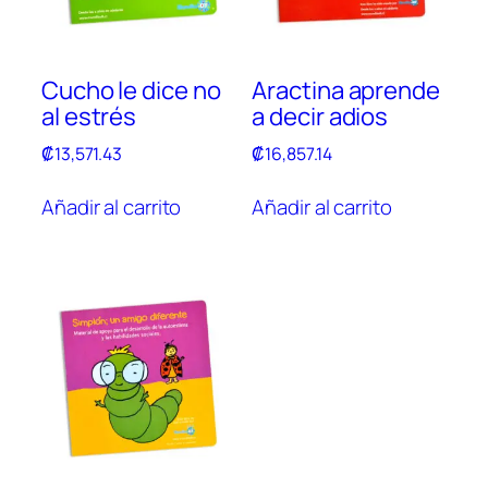
Cucho le dice no
Aractina aprende
al estrés
a decir adios
₡
13,571.43
₡
16,857.14
Añadir al carrito
Añadir al carrito