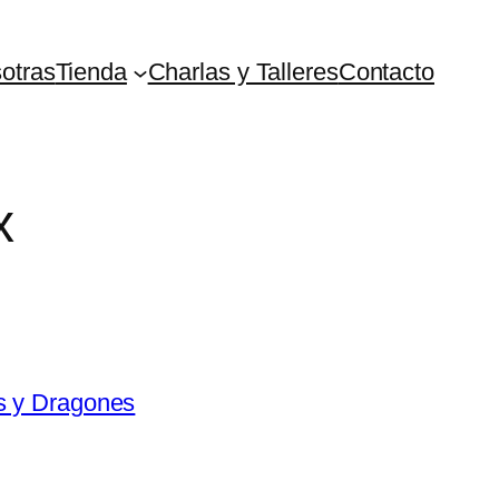
otras
Tienda
Charlas y Talleres
Contacto
x
s y Dragones