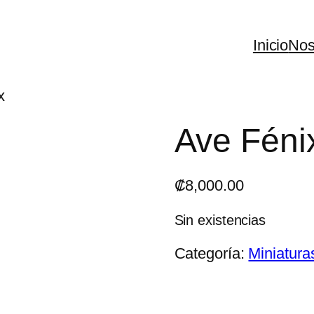
Inicio
Nos
x
Ave Féni
₡
8,000.00
Sin existencias
Categoría:
Miniatura