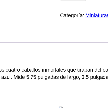
Pyrois
cantidad
Categoría:
Miniatura
os cuatro caballos inmortales que tiraban del car
n azul. Mide 5,75 pulgadas de largo, 3,5 pulgad