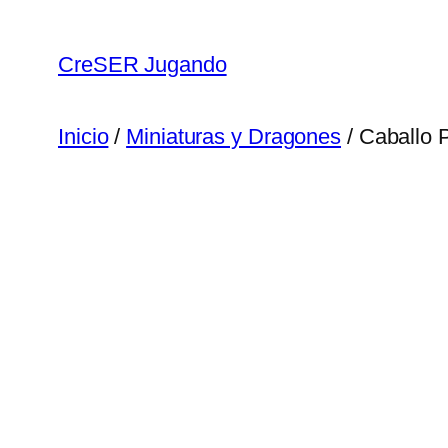
Saltar
al
CreSER Jugando
contenido
Inicio
/
Miniaturas y Dragones
/ Caballo 